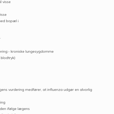
l visse
visse
med bopæl i
r
rdering:- kroniske lungesygdomme
blodtryk)
ens vurdering medfører, at influenza udgør en alvorlig
ring
den ifølge lægens