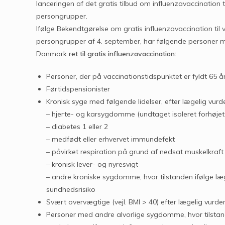
lanceringen af det gratis tilbud om influenzavaccination ti
persongrupper.
Ifølge Bekendtgørelse om gratis influenzavaccination til 
persongrupper af 4. september, har følgende personer 
Danmark
ret til gratis influenzavaccination:
Personer, der på vaccinationstidspunktet er fyldt 65 å
Førtidspensionister
Kronisk syge med følgende lidelser, efter lægelig vu
– hjerte- og karsygdomme (undtaget isoleret forhøjet 
– diabetes 1 eller 2
– medfødt eller erhvervet immundefekt
– påvirket respiration på grund af nedsat muskelkraft
– kronisk lever- og nyresvigt
– andre kroniske sygdomme, hvor tilstanden ifølge læg
sundhedsrisiko
Svært overvægtige (vejl. BMI > 40) efter lægelig vurde
Personer med andre alvorlige sygdomme, hvor tilstan