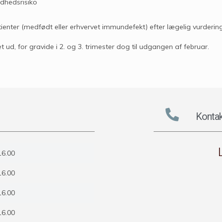
ndhedsrisiko
nter (medfødt eller erhvervet immundefekt) efter lægelig vurdering
 ud, for gravide i 2. og 3. trimester dog til udgangen af februar.
Kontak
16.00
16.00
16.00
16.00