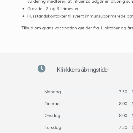
vurdering medfører, at influenza udgør en alvorlig su
Gravide i 2. og 3. trimester
Husstandskontakter til svært immunsupprimerede patie
Tilbud om gratis vaccination gælder fra 1. oktober og året
Klinikkens åbningstider
Mandag
7.30 – 
Tirsdag
8.00 – 
Onsdag
8.00 – 
Torsdag
7.30 – 