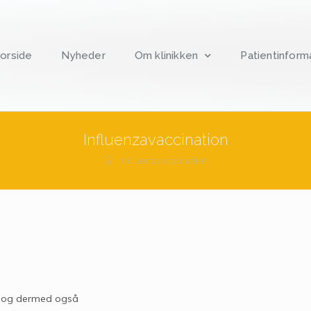
orside
Nyheder
Om klinikken
Patientinform
Influenzavaccination
Influenzavaccination
n og dermed også